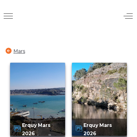
Mobile Menu Toggle
Off
Mars
Erquy Mars
Erquy Mars
2026
2026