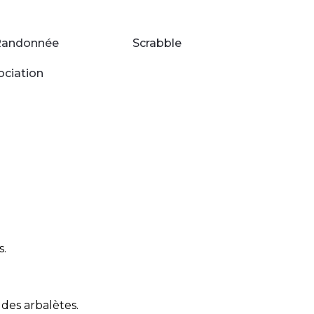
Randonnée
Scrabble
ociation
s.
t des arbalètes.