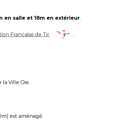
8m en salle et 18m en ex
térieu
r
.
ion Française de Tir
.
la Ville Oie.
 30m) est aménagé.