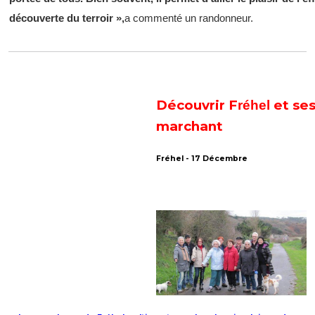
découverte du terroir »,
a commenté un randonneur.
Découvrir F
et se
réhel
marchant
Fréhel - 17 Décembre