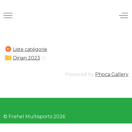
Mobile Menu Toggle
Off
Liste catégorie
Dinan 2023
(7)
Powered by
Phoca Gallery
© Frehel Multisports 2026