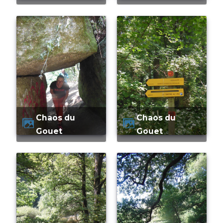
Chaos du
Chaos du
Gouet
Gouet