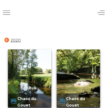
Mobile Menu Toggle
Off
2020
Chaos du
Chaos du
Gouet
Gouet